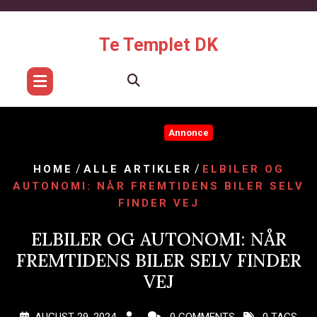
Skip
to
content
Te Templet DK
Annonce
/
/
HOME
ALLE ARTIKLER
ELBILER OG
AUTONOMI: NÅR FREMTIDENS BILER SELV
FINDER VEJ
ELBILER OG AUTONOMI: NÅR
FREMTIDENS BILER SELV FINDER
VEJ