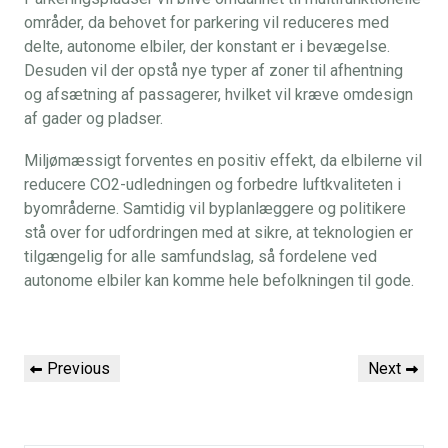
områder, da behovet for parkering vil reduceres med
delte, autonome elbiler, der konstant er i bevægelse.
Desuden vil der opstå nye typer af zoner til afhentning
og afsætning af passagerer, hvilket vil kræve omdesign
af gader og pladser.
Miljømæssigt forventes en positiv effekt, da elbilerne vil
reducere CO2-udledningen og forbedre luftkvaliteten i
byområderne. Samtidig vil byplanlæggere og politikere
stå over for udfordringen med at sikre, at teknologien er
tilgængelig for alle samfundslag, så fordelene ved
autonome elbiler kan komme hele befolkningen til gode.
Indlægsnavigation
Previous
Next
Previous
Next
Post
Post