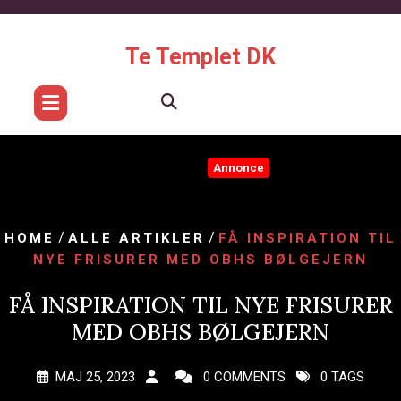
Skip
to
content
Te Templet DK
Annonce
/
/
HOME
ALLE ARTIKLER
FÅ INSPIRATION TIL
NYE FRISURER MED OBHS BØLGEJERN
FÅ INSPIRATION TIL NYE FRISURER
MED OBHS BØLGEJERN
MAJ 25, 2023
0 COMMENTS
0 TAGS