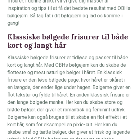
frisurer. I denne artikel vil vi give dig masser af
inspiration og tips til at få det bedste resultat med OBHs
bølgejern. Så tag fat i dit bølgejern og lad os komme i
gang!
Klassiske bølgede frisurer til både
kort og langt hår
Klassiske bølgede frisurer er tidløse og passer til både
kort og langt hår. Med OBHs bølgejern kan du skabe de
flotteste og mest naturlige bølger i håret. En klassisk
frisure er den løse bølgede page, hvor håret er skåret i
en længde, der ender lige under hagen. Bølgerne giver en
flot tekstur og fylde til håret. En anden klassisk frisure er
den lange bølgede manke. Her kan du skabe store og
bløde bølger, der giver et romantisk og feminint udtryk.
Bølgerne kan også bruges til at skabe en flot effekt i et
kort hår, som for eksempel en pixie-cut. Her kan du
skabe små og tætte bølger, der giver et frisk og legende