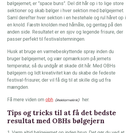
bølgejernet, er ”space buns”. Del dit hår op i to lige store
sektioner og skab bølger i hver sektion med bølgejernet.
Saml derefter hver sektion i en hestehale og rul håret op i
en knold. Fæstn knolden med hårnåle, og gentag på den
anden side. Resultatet er en sjov og legende frisure, der
passer perfekt til festivalstemningen.
Husk at bruge en varmebeskyttende spray inden du
bruger bølgejernet, og vær opmærksom på jernets
temperatur, så du undgår at skade dit hår. Med OBHs
bølgejern og lidt kreativitet kan du skabe de fedeste
festival-frisurer, der vil få dig til at skille dig ud fra
mængden.
Få mere viden om
obh
her.
Tips og tricks til at få det bedste
resultat med OBHs bølgejern
1. Varm altid bølgejernet op inden brug. Det gør du ved at