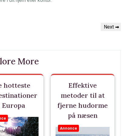
i dit hjem eller kontor.
Next
Next
Post
lore More
 hotteste
Effektive
estinationer
metoder til at
i Europa
fjerne hudorme
på næsen
nce
Annonce