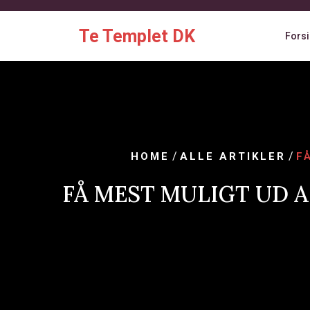
Skip
to
Te Templet DK
Fors
content
/
/
HOME
ALLE ARTIKLER
F
FÅ MEST MULIGT UD A