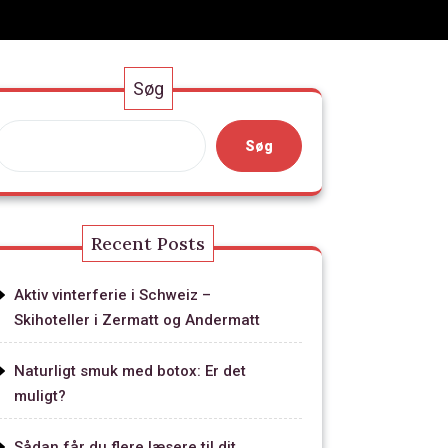
Søg
Søg
Recent Posts
Aktiv vinterferie i Schweiz –
Skihoteller i Zermatt og Andermatt
Naturligt smuk med botox: Er det
muligt?
Sådan får du flere læsere til dit