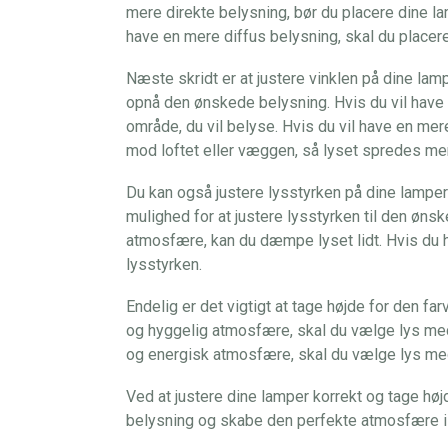
mere direkte belysning, bør du placere dine la
have en mere diffus belysning, skal du placer
Næste skridt er at justere vinklen på dine lamp
opnå den ønskede belysning. Hvis du vil have 
område, du vil belyse. Hvis du vil have en mer
mod loftet eller væggen, så lyset spredes me
Du kan også justere lysstyrken på dine lampe
mulighed for at justere lysstyrken til den øns
atmosfære, kan du dæmpe lyset lidt. Hvis du ha
lysstyrken.
Endelig er det vigtigt at tage højde for den f
og hyggelig atmosfære, skal du vælge lys med
og energisk atmosfære, skal du vælge lys med
Ved at justere dine lamper korrekt og tage høj
belysning og skabe den perfekte atmosfære i d