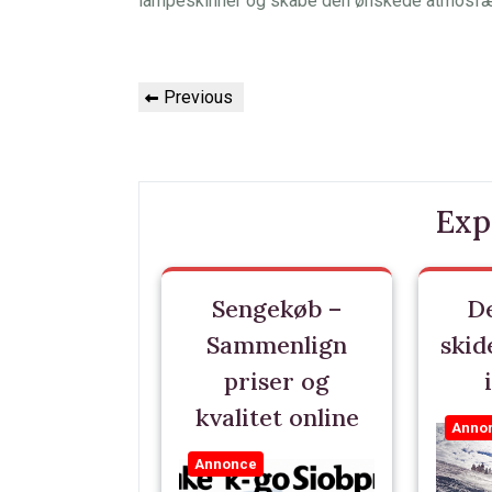
lampeskinner og skabe den ønskede atmosfære 
Indlægsnavigation
Previous
Previous
Post
Exp
Sengekøb –
De
Sammenlign
skid
priser og
kvalitet online
Anno
Annonce