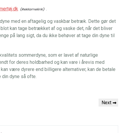
ertøj.dk
.
erdyne med en aftagelig og vaskbar betræk. Dette gør det
blot kan tage betrækket af og vaske det, når det bliver
nge på lang sigt, da du ikke behøver at tage din dyne til
jkvalitets sommerdyne, som er lavet af naturlige
kendt for deres holdbarhed og kan vare i årevis med
kan være dyrere end billigere alternativer, kan de betale
e din dyne så ofte.
Next
Next
Post