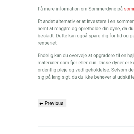
Få mere information om Sommerdyne på
somm
Et andet alternativ er at investere i en somm
nemt at rengøre og opretholde din dyne, da du 
beskidt. Dette kan også spare dig for tid og pe
renseriet.
Endelig kan du overveje at opgradere til en hø
materialer som fjer eller dun. Disse dyner er 
ordentlig pleje og vedligeholdelse. Selvom de 
sig på lang sigt, da du ikke behøver at udskift
Indlægsnavigation
Previous
Previous
Post