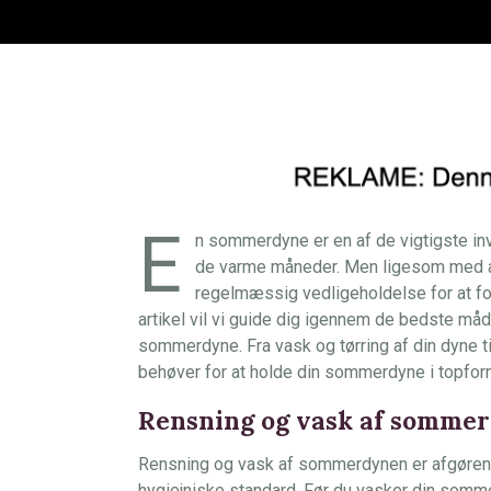
E
n sommerdyne er en af de vigtigste inve
de varme måneder. Men ligesom med a
regelmæssig vedligeholdelse for at fo
artikel vil vi guide dig igennem de bedste må
sommerdyne. Fra vask og tørring af din dyne til
behøver for at holde din sommerdyne i topfor
Rensning og vask af somme
Rensning og vask af sommerdynen er afgørend
hygiejniske standard. Før du vasker din somme