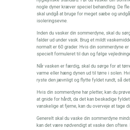
nogle dyner kræver speciel behandling. De f
skal undgå at bruge for meget sæbe og undgå
isoleringsevne.
Inden du vasker din sommerdyne, skal du sørge 
falder ud under vask. Brug et mildt vaskemid
normalt er 60 grader. Hvis din sommerdyne er 
specielt formuleret til dun og følge vejledning
Når vasken er færdig, skal du sørge for at tør
varme eller hæng dynen ud til tørre i solen. 
ryste den jævnligt og flytte fyldet rundt, så d
Hvis din sommerdyne har pletter, kan du prøv
at gnide for hårdt, da det kan beskadige fylde
vanskelige at fjerne, kan du overveje at tage 
Generelt skal du vaske din sommerdyne mindst 
kan det være nødvendigt at vaske den oftere.