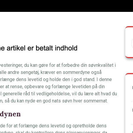
steringer, du kan gøre for at forbedre din søvnkvalitet i
lle andre sengetøj, kræver en sommerdyne også
rlænge dens levetid og holde den i god stand. I denne
der at rense, opbevare og forlænge levetiden på din
 generelle råd til vedligeholdelse, vil du lære alt hvad du
m, så du kan nyde en god nats søvn hver sommernat.
rdynen
e for at forlænge dens levetid og opretholde dens
rdyne, skal du kontrollere dens plejeanvisninger, da