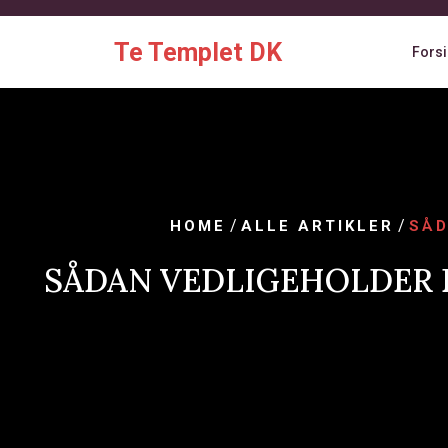
Skip
to
Te Templet DK
Fors
content
/
/
HOME
ALLE ARTIKLER
SÅD
SÅDAN VEDLIGEHOLDER 