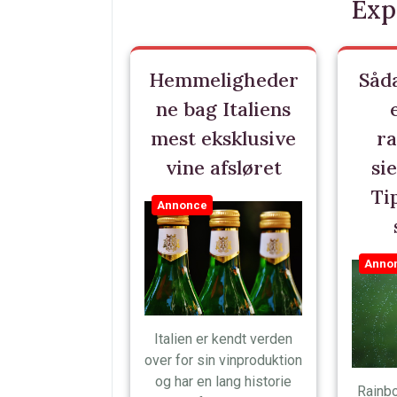
Exp
Hemmeligheder
Såd
ne bag Italiens
mest eksklusive
ra
vine afsløret
sie
Tip
Annonce
Anno
Italien er kendt verden
over for sin vinproduktion
og har en lang historie
Rainbo