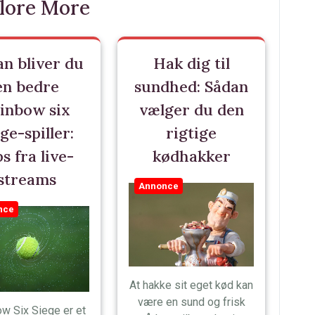
lore More
an bliver du
Hak dig til
en bedre
sundhed: Sådan
inbow six
vælger du den
ge-spiller:
rigtige
s fra live-
kødhakker
streams
Annonce
nce
At hakke sit eget kød kan
være en sund og frisk
w Six Siege er et