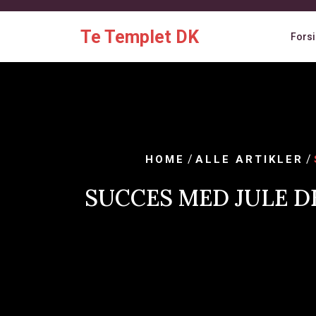
Skip
to
Te Templet DK
Fors
content
/
/
HOME
ALLE ARTIKLER
SUCCES MED JULE D