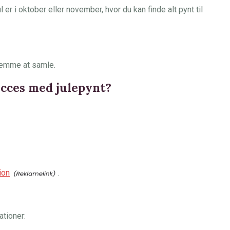
ul er i oktober eller november, hvor du kan finde alt pynt til
 nemme at samle.
succes med julepynt?
ion
.
tioner: