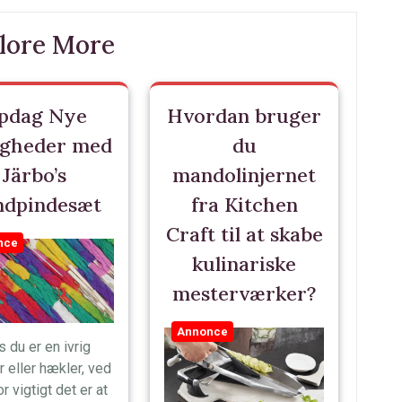
lore More
pdag Nye
Hvordan bruger
igheder med
du
Järbo’s
mandolinjernet
ndpindesæt
fra Kitchen
Craft til at skabe
nce
kulinariske
mesterværker?
Annonce
s du er en ivrig
r eller hækler, ved
or vigtigt det er at