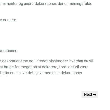
rnamenter og andre dekorationer, der er meningsfulde
re er mere:
korationer.
be dekorationerne og i stedet planlægger, hvordan du vil
e at bruge for meget på at dekorere, fordi det vil være
dje tip er at have det sjovt med dine dekorationer.
Next
Next
Post