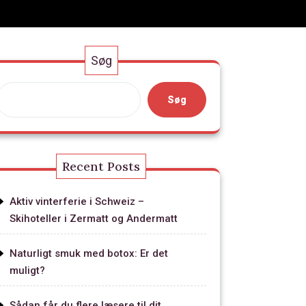
Søg
Søg
Recent Posts
Aktiv vinterferie i Schweiz –
Skihoteller i Zermatt og Andermatt
Naturligt smuk med botox: Er det
muligt?
Sådan får du flere læsere til dit