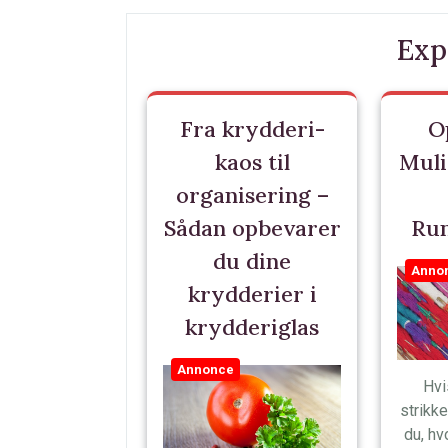
Exp
Fra krydderi-
O
kaos til
Mul
organisering –
Sådan opbevarer
Ru
du dine
Anno
krydderier i
krydderiglas
Annonce
Hvi
strikke
du, hv