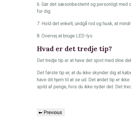
6. Gør det sæsonbestemt og personligt med o
for dig:
7. Hold det enkelt, undgå rod og husk, at mind
8. Overvej at bruge LED-lys
Hvad er det tredje tip?
Det tredje tip er at have det sjovt med dine de
Det første tip er, at du ikke skynder dig at kø
have dit hjem til at se ud. Det andet tip er ikk
spild af penge, hvis du ikke nyder det. Det tre
Indlægsnavigation
Previous
Previous
Post