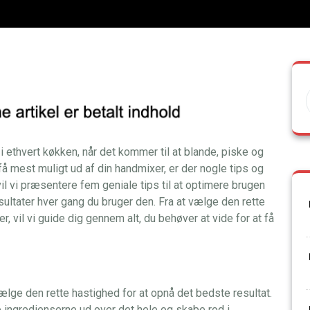
i ethvert køkken, når det kommer til at blande, piske og
å mest muligt ud af din handmixer, er der nogle tips og
l vil vi præsentere fem geniale tips til at optimere brugen
ultater hver gang du bruger den. Fra at vælge den rette
er, vil vi guide dig gennem alt, du behøver at vide for at få
vælge den rette hastighed for at opnå det bedste resultat.
jte ingredienserne ud over det hele og skabe rod i