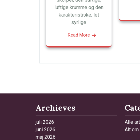
luftige krumme og den
karakteristiske, let
syrlige
Read More
Archieves
Cat
juli 2026
Alle art
juni 2026
Alt om
maj 2026