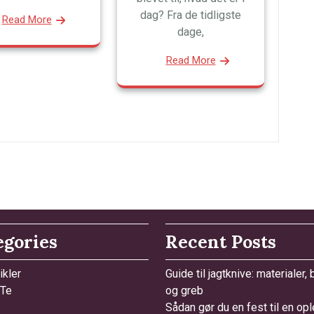
dag? Fra de tidligste
Read More
dage,
Read More
egories
Recent Posts
ikler
Guide til jagtknive: materialer,
 Te
og greb
Sådan gør du en fest til en op