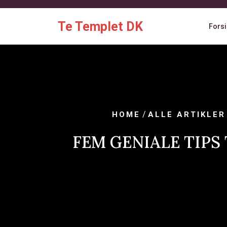
Skip
to
Te Templet DK
Fors
content
/
HOME
ALLE ARTIKLER
FEM GENIALE TIPS