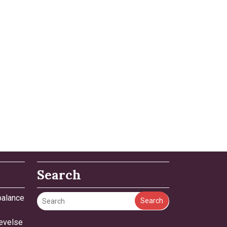
Search
 balance
Search
levelse