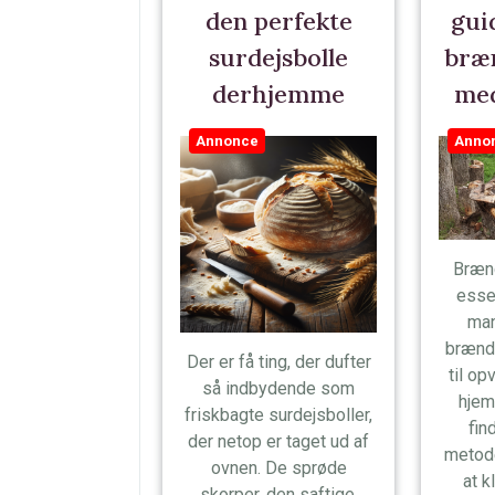
den perfekte
guid
surdejsbolle
bræ
derhjemme
me
Annonce
Anno
Brænd
esse
man
brænd
Der er få ting, der dufter
til op
så indbydende som
hjem
friskbagte surdejsboller,
fin
der netop er taget ud af
metode
ovnen. De sprøde
at k
skorper, den saftige,