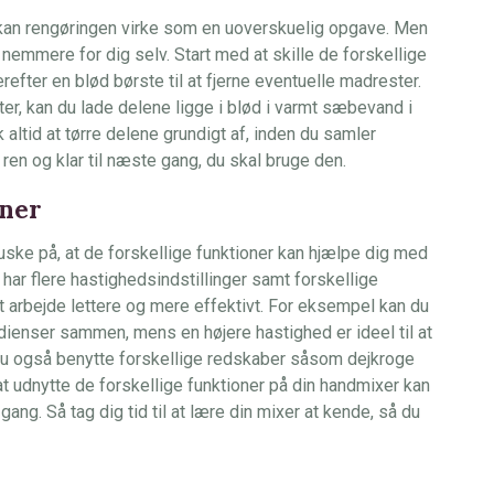
 kan rengøringen virke som en uoverskuelig opgave. Men
nemmere for dig selv. Start med at skille de forskellige
efter en blød børste til at fjerne eventuelle madrester.
ster, kan du lade delene ligge i blød i varmt sæbevand i
altid at tørre delene grundigt af, inden du samler
en og klar til næste gang, du skal bruge den.
oner
huske på, at de forskellige funktioner kan hjælpe dig med
 har flere hastighedsindstillinger samt forskellige
t arbejde lettere og mere effektivt. For eksempel kan du
redienser sammen, mens en højere hastighed er ideel til at
du også benytte forskellige redskaber såsom dejkroge
d at udnytte de forskellige funktioner på din handmixer kan
 gang. Så tag dig tid til at lære din mixer at kende, så du