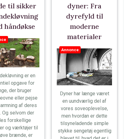
e til sikker
dyner: Fra
ndekløvning
dyrefyld til
d håndøkse
moderne
materialer
nce
Annonce
ekløvning er en
ntiel opgave for
ge, der bruger
Dyner har længe været
eovne eller pejse
en uundværlig del af
varmning af deres
vores soveoplevelse,
. Og selvom der
men hvordan er dette
des forskellige
tilsyneladende simple
r og værktøjer til
stykke sengetøj egentlig
løve brænde, er
blevet til, hvad det er i