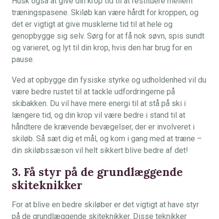
Husk også at give din krop tid til at restituere mellem
træningspasene. Skiløb kan være hårdt for kroppen, og
det er vigtigt at give musklerne tid til at hele og
genopbygge sig selv. Sørg for at få nok søvn, spis sundt
og varieret, og lyt til din krop, hvis den har brug for en
pause.
Ved at opbygge din fysiske styrke og udholdenhed vil du
være bedre rustet til at tackle udfordringerne på
skibakken. Du vil have mere energi til at stå på ski i
længere tid, og din krop vil være bedre i stand til at
håndtere de krævende bevægelser, der er involveret i
skiløb. Så sæt dig et mål, og kom i gang med at træne –
din skiløbssæson vil helt sikkert blive bedre af det!
3. Få styr på de grundlæggende
skiteknikker
For at blive en bedre skiløber er det vigtigt at have styr
på de grundlæggende skiteknikker. Disse teknikker