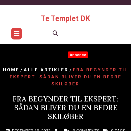
Skip
to
content
Te Templet DK
Annonce
/
/
HOME
ALLE ARTIKLER
FRA BEGYNDER TIL
EKSPERT: SÅDAN BLIVER DU EN BEDRE
SKILØBER
FRA BEGYNDER TIL EKSPERT:
SÅDAN BLIVER DU EN BEDRE
SKILØBER