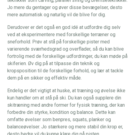
teknikker som carving, parallel sving og bremseteknikker.
Jo mere du gentager og øver disse bevægelser, desto
mere automatisk og naturlig vil de blive for dig.
Derudover er det også en god idé at udfordre dig selv
ved at eksperimentere med forskellige terræner og
sneforhold. Prøv at stå på forskellige pister med
varierende sværhedsgrad og overflader, så du kan blive
fortrolig med de forskellige udfordringer, du kan møde på
skiferien. Øv dig på at tilpasse din teknik og
kropsposition til de forskellige forhold, og lær at tackle
dem på en sikker og effektiv måde.
Endelig er det vigtigt at huske, at træning og øvelse ikke
kun handler om at stå på ski. Du kan også supplere din
skitræning med andre former for fysisk træning, der kan
forbedre din styrke, kondition og balance. Dette kan
omfatte øvelser som benpres, squats, planker og
balanceøvelser. Jo stærkere og mere stabil din krop er,
desto bedre vil du kunne klare dig på pisten.