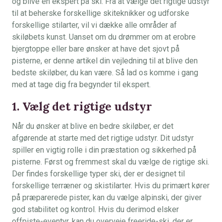
og blive en ekspert på ski. Fra at vælge det rigtige udstyr
til at beherske forskellige skiteknikker og udforske
forskellige stilarter, vil vi dække alle områder af
skiløbets kunst. Uanset om du drømmer om at erobre
bjergtoppe eller bare ønsker at have det sjovt på
pisterne, er denne artikel din vejledning til at blive den
bedste skiløber, du kan være. Så lad os komme i gang
med at tage dig fra begynder til ekspert.
1. Vælg det rigtige udstyr
Når du ønsker at blive en bedre skiløber, er det
afgørende at starte med det rigtige udstyr. Dit udstyr
spiller en vigtig rolle i din præstation og sikkerhed på
pisterne. Først og fremmest skal du vælge de rigtige ski.
Der findes forskellige typer ski, der er designet til
forskellige terræner og skistilarter. Hvis du primært kører
på præparerede pister, kan du vælge alpinski, der giver
god stabilitet og kontrol. Hvis du derimod elsker
offpiste-eventyr, kan du overveje freeride-ski, der er