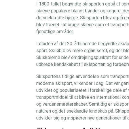
I 1800-tallet begyndte skisporten også at spre
skiene populære blandt bønder og jægere, der f
de sneklædte bjerge. Skisporten blev også en 
blev trænet i at bruge skiene som et transpor
fjendtlige områder.
I starten af det 20. århundrede begyndte skispo
sport. Skiløb blev mere organiseret, og der bl
Skiskolerne blev omdrejningspunktet for underv
udbrede kendskabet til skisporten og forbedre
Skisportens tidlige anvendelse som transport
moderne skisport, vi kender i dag. Det var gen
udviklet og populariseret i forskellige dele af
transportmiddel til at blive en international
og verdensmesterskaber. Samtidig er skisport
naturen og det sneklædte landskab på. Skisport
udvikler sig og inspirerer nye generationer ti