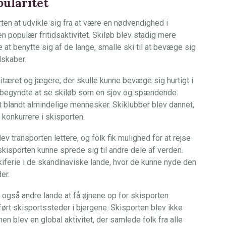
pularitet
ten at udvikle sig fra at være en nødvendighed i
en populær fritidsaktivitet. Skiløb blev stadig mere
 at benytte sig af de lange, smalle ski til at bevæge sig
dskaber.
litæret og jægere, der skulle kunne bevæge sig hurtigt i
 begyndte at se skiløb som en sjov og spændende
et blandt almindelige mennesker. Skiklubber blev dannet,
g konkurrere i skisporten.
ev transporten lettere, og folk fik mulighed for at rejse
skisporten kunne sprede sig til andre dele af verden.
kiferie i de skandinaviske lande, hvor de kunne nyde den
er.
også andre lande at få øjnene op for skisporten.
ført skisportssteder i bjergene. Skisporten blev ikke
n blev en global aktivitet, der samlede folk fra alle