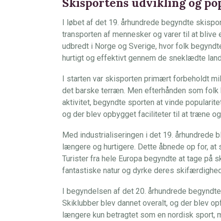
Skisportens udvikling og po
I løbet af det 19. århundrede begyndte skispor
transporten af mennesker og varer til at blive 
udbredt i Norge og Sverige, hvor folk begyndte
hurtigt og effektivt gennem de sneklædte lan
I starten var skisporten primært forbeholdt mi
det barske terræn. Men efterhånden som folk
aktivitet, begyndte sporten at vinde popularit
og der blev opbygget faciliteter til at træne o
Med industrialiseringen i det 19. århundrede bl
længere og hurtigere. Dette åbnede op for, at 
Turister fra hele Europa begyndte at tage på s
fantastiske natur og dyrke deres skifærdighed
I begyndelsen af det 20. århundrede begyndte 
Skiklubber blev dannet overalt, og der blev op
længere kun betragtet som en nordisk sport, me