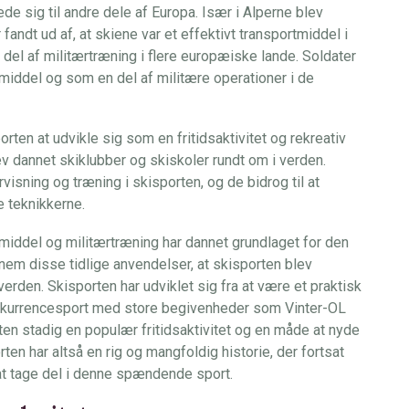
de sig til andre dele af Europa. Især i Alperne blev
andt ud af, at skiene var et effektivt transportmiddel i
del af militærtræning i flere europæiske lande. Soldater
tmiddel og som en del af militære operationer i de
rten at udvikle sig som en fritidsaktivitet og rekreativ
ev dannet skiklubber og skiskoler rundt om i verden.
isning og træning i skisporten, og de bidrog til at
 teknikkerne.
middel og militærtræning har dannet grundlaget for den
nem disse tidlige anvendelser, at skisporten blev
 verden. Skisporten har udviklet sig fra at være et praktisk
 konkurrencesport med store begivenheder som Vinter-OL
en stadig en populær fritidsaktivitet og en måde at nyde
en har altså en rig og mangfoldig historie, der fortsat
l at tage del i denne spændende sport.