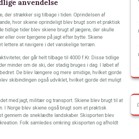
idlige anvendelse
, der strækker sig tilbage i tiden. Oprindelsen af
lande, hvor skiene oprindeligt blev brugt som et praktisk
 tidlige tider blev skiene brugt af jægere, der skulle
r eller over bjergene på jagt efter bytte. Skiene
lettere at navigere i det vanskelige terræn.
iviteter, der går helt tilbage til 4000 f.Kr. Disse tidlige
 der minder om de ski, der stadig bruges i dag. I løbet af
bedret. De blev længere og mere smidige, hvilket gjorde
v skibindingen også udviklet, hvilket gjorde det muligt
det med jagt, militær og transport. Skiene blev brugt til at
n. I Norge blev skiene også brugt som et praktisk
post gennem de sneklædte landskaber. Skisporten blev
ekreation. Folk samledes omkring skisporten og afholdt