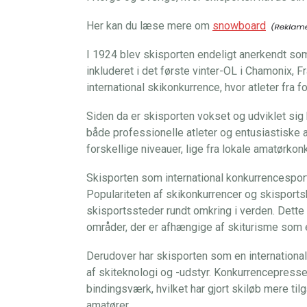
Her kan du læse mere om
snowboard
I 1924 blev skisporten endeligt anerkendt som
inkluderet i det første vinter-OL i Chamonix,
international skikonkurrence, hvor atleter fra
Siden da er skisporten vokset og udviklet sig 
både professionelle atleter og entusiastiske 
forskellige niveauer, lige fra lokale amatørko
Skisporten som international konkurrencesport
Populariteten af skikonkurrencer og skisportsbe
skisportssteder rundt omkring i verden. Dette 
områder, der er afhængige af skiturisme som e
Derudover har skisporten som en international
af skiteknologi og -udstyr. Konkurrencepresset
bindingsværk, hvilket har gjort skiløb mere ti
amatører.