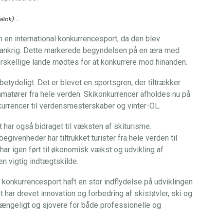
.
 en international konkurrencesport, da den blev
 Frankrig. Dette markerede begyndelsen på en æra med
 forskellige lande mødtes for at konkurrere mod hinanden.
betydeligt. Det er blevet en sportsgren, der tiltrækker
amatører fra hele verden. Skikonkurrencer afholdes nu på
nkurrencer til verdensmesterskaber og vinter-OL.
 har også bidraget til væksten af skiturisme.
givenheder har tiltrukket turister fra hele verden til
har igen ført til økonomisk vækst og udvikling af
n vigtig indtægtskilde.
 konkurrencesport haft en stor indflydelse på udviklingen
 har drevet innovation og forbedring af skistøvler, ski og
lgængeligt og sjovere for både professionelle og