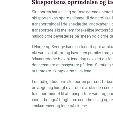
Skisportens oprindelse og t
Skisporten har en lang og fascinerende historie
skisporten kan spores tilbage til de nordiske 
transportmiddel i de sneklædte landskaber. I de
transportere sig mellem forskellige jagtområde
muliggjorde bevægelse på sneen og gjorde det 
I Norge og Sverige har man fundet spor af skiakt
ski var lavet af træ og havde en primitiv form,
århundrederne blev skiene dog udviklet og for
det nemmere at manøvrere på dem. Samtidig ble
at fastgøre skistøvlerne til skiene.
I de tidlige tider var skisporten primært forbun
bevæge sig hurtigt over store afstande i snee
transportmiddel til at transportere varer og 
imidlertid også brugt som underholdning og r
konkurrencer og lege på skiene.