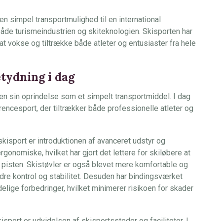
e en simpel transportmulighed til en international
både turismeindustrien og skiteknologien. Skisporten har
at vokse og tiltrække både atleter og entusiaster fra hele
tydning i dag
en sin oprindelse som et simpelt transportmiddel. I dag
rencesport, der tiltrækker både professionelle atleter og
isport er introduktionen af avanceret udstyr og
gonomiske, hvilket har gjort det lettere for skiløbere at
pisten. Skistøvler er også blevet mere komfortable og
bedre kontrol og stabilitet. Desuden har bindingsværket
ige forbedringer, hvilket minimerer risikoen for skader
sport er udvidelsen af skisportssteder og faciliteter. I