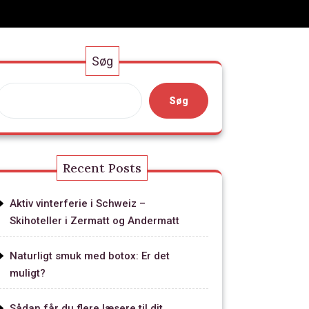
Søg
Søg
Recent Posts
Aktiv vinterferie i Schweiz –
Skihoteller i Zermatt og Andermatt
Naturligt smuk med botox: Er det
muligt?
Sådan får du flere læsere til dit