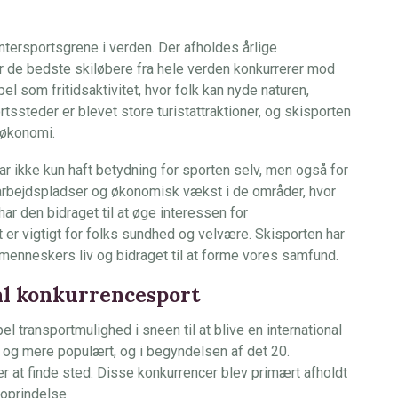
ntersportsgrene i verden. Der afholdes årlige
 de bedste skiløbere fra hele verden konkurrerer mod
l som fritidsaktivitet, hvor folk kan nyde naturen,
tssteder er blevet store turistattraktioner, og skisporten
 økonomi.
ar ikke kun haft betydning for sporten selv, men også for
arbejdspladser og økonomisk vækst i de områder, hvor
ar den bidraget til at øge interessen for
t er vigtigt for folks sundhed og velvære. Skisporten har
menneskers liv og bidraget til at forme vores samfund.
al konkurrencesport
el transportmulighed i sneen til at blive en international
 og mere populært, og i begyndelsen af det 20.
 at finde sted. Disse konkurrencer blev primært afholdt
 oprindelse.