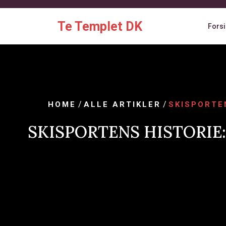
Skip
to
Te Templet DK
Fors
content
/
/
HOME
ALLE ARTIKLER
SKISPORTE
SKISPORTENS HISTORIE