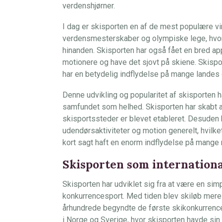
verdenshjørner.
I dag er skisporten en af de mest populære vi
verdensmesterskaber og olympiske lege, hvor
hinanden. Skisporten har også fået en bred appe
motionere og have det sjovt på skiene. Skispor
har en betydelig indflydelse på mange landes
Denne udvikling og popularitet af skisporten h
samfundet som helhed. Skisporten har skabt 
skisportssteder er blevet etableret. Desuden h
udendørsaktiviteter og motion generelt, hvilke
kort sagt haft en enorm indflydelse på mange 
Skisporten som internation
Skisporten har udviklet sig fra at være en simp
konkurrencesport. Med tiden blev skiløb mere
århundrede begyndte de første skikonkurrencer
i Norge og Sverige, hvor skisporten havde sin