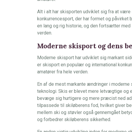
Alt i alt har skisporten udviklet sig fra at vær
konkurrencesport, der har formet og påvirket 
en lang og rig historie, og den fortsætter med 
verden.
Moderne skisport og dens be
Moderne skisport har udviklet sig markant sid
er skisport en populær og international konkur
amatører fra hele verden.
En af de mest markante ændringer i moderne sk
teknologi. Skis er blevet mere letvægtige og er
bevæge sig hurtigere og mere præcist ned ad 
tilpassede til skiløberens fod, hvilket giver 
mellem ski og støvler også gennemgået betydel
og forbedrer skiløberens sikkerhed.
En anden vigtig udvikling inden for moderne ski