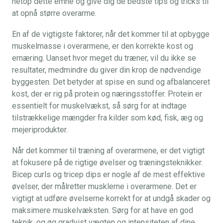
netop dette emne og give dig de bedste tips og tricks til
at opnå større overarme.
En af de vigtigste faktorer, når det kommer til at opbygge
muskelmasse i overarmene, er den korrekte kost og
ernæring. Uanset hvor meget du træner, vil du ikke se
resultater, medmindre du giver din krop de nødvendige
byggesten. Det betyder at spise en sund og afbalanceret
kost, der er rig på protein og næringsstoffer. Protein er
essentielt for muskelvækst, så sørg for at indtage
tilstrækkelige mængder fra kilder som kød, fisk, æg og
mejeriprodukter.
Når det kommer til træning af overarmene, er det vigtigt
at fokusere på de rigtige øvelser og træningsteknikker.
Bicep curls og tricep dips er nogle af de mest effektive
øvelser, der målretter musklerne i overarmene. Det er
vigtigt at udføre øvelserne korrekt for at undgå skader og
maksimere muskelvæksten. Sørg for at have en god
teknik, og øg gradvist vægten og intensiteten af ​​dine