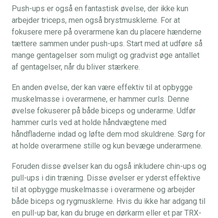
Push-ups er også en fantastisk øvelse, der ikke kun
arbejder triceps, men også brystmusklerne. For at
fokusere mere på overarmene kan du placere hænderne
tættere sammen under push-ups. Start med at udføre så
mange gentagelser som muligt og gradvist øge antallet
af gentagelser, når du bliver stærkere.
En anden øvelse, der kan være effektiv til at opbygge
muskelmasse i overarmene, er hammer curls. Denne
øvelse fokuserer på både biceps og underarme. Udfør
hammer curls ved at holde håndvægtene med
håndfladerne indad og løfte dem mod skuldrene. Sørg for
at holde overarmene stille og kun bevæge underarmene.
Foruden disse øvelser kan du også inkludere chin-ups og
pull-ups i din træning. Disse øvelser er yderst effektive
til at opbygge muskelmasse i overarmene og arbejder
både biceps og rygmusklerne. Hvis du ikke har adgang til
en pull-up bar, kan du bruge en dørkarm eller et par TRX-