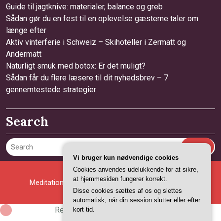
Guide til jagtknive: materialer, balance og greb
Sådan gør du en fest til en oplevelse gæsterne taler om
længe efter
Aktiv vinterferie i Schweiz – Skihoteller i Zermatt og
Andermatt
Naturligt smuk med botox: Er det muligt?
Sådan får du flere læsere til dit nyhedsbrev – 7
gennemtestede strategier
Search
Search
Vi bruger kun nødvendige cookies
Cookies anvendes udelukkende for at sikre,
at hjemmesiden fungerer korrekt.
Meditation WordPress Theme
By Ovation Themes
Disse cookies sættes af os og slettes
automatisk, når din session slutter eller efter
Registreringsnummer 37407739
kort tid.