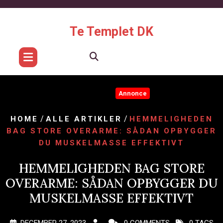
Skip
to
content
Te Templet DK
Annonce
/
/
HOME
ALLE ARTIKLER
HEMMELIGHEDEN
BAG STORE OVERARME: SÅDAN OPBYGGER
DU MUSKELMASSE EFFEKTIVT
HEMMELIGHEDEN BAG STORE
OVERARME: SÅDAN OPBYGGER DU
MUSKELMASSE EFFEKTIVT