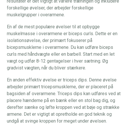
resultater er det vigtigt at variere træningen og inkludere
forskellige øvelser, der arbejder forskellige
muskelgrupper i overarmene.
En af de mest populære øvelser til at opbygge
muskelmasse i overarmene er biceps curls. Dette er en
isolationsøvelse, der primært fokuserer på
bicepsmusklerne i overarmene. Du kan udføre biceps
curls med håndvægte eller en barbell. Start med en let
vægt og udfør 8-12 gentagelser i hver sætning. Øg
gradvist vægten, når du bliver stærkere.
En anden effektiv øvelse er triceps dips. Denne øvelse
arbejder primært tricepsmusklerne, der er placeret på
bagsiden af overarmene. Triceps dips kan udføres ved at
placere hænderne på en bænk eller en stol bag dig, og
derefter sænke og løfte kroppen ved at bøje og strække
armene. Det er vigtigt at opretholde en god teknik og
undgå at svinge kroppen for meget under øvelsen.