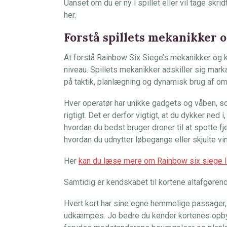
Uanset om du er ny i spillet eller vil tage skrid
her.
Forstå spillets mekanikker o
At forstå Rainbow Six Siege’s mekanikker og kor
niveau. Spillets mekanikker adskiller sig mar
på taktik, planlægning og dynamisk brug af om
Hver operatør har unikke gadgets og våben, s
rigtigt. Det er derfor vigtigt, at du dykker ne
hvordan du bedst bruger droner til at spotte fj
hvordan du udnytter løbegange eller skjulte vink
Her
kan du læse mere om Rainbow six siege l
Samtidig er kendskabet til kortene altafgørend
Hvert kort har sine egne hemmelige passager, 
udkæmpes. Jo bedre du kender kortenes opbyg