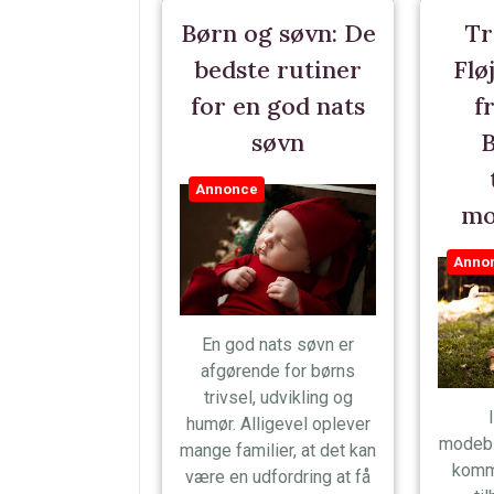
Børn og søvn: De
Tr
bedste rutiner
Flø
for en god nats
f
søvn
B
Annonce
mo
Anno
En god nats søvn er
afgørende for børns
trivsel, udvikling og
humør. Alligevel oplever
modebi
mange familier, at det kan
komm
være en udfordring at få