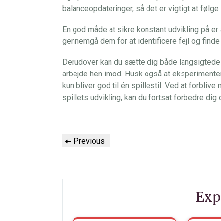
balanceopdateringer, så det er vigtigt at føl
En god måde at sikre konstant udvikling på er
gennemgå dem for at identificere fejl og finde
Derudover kan du sætte dig både langsigtede o
arbejde hen imod. Husk også at eksperimentere
kun bliver god til én spillestil. Ved at forbliv
spillets udvikling, kan du fortsat forbedre dig
Indlægsnavigation
Previous
Previous
Post
Exp