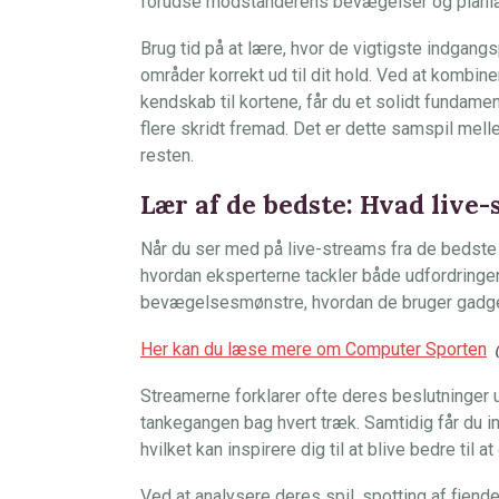
forudse modstanderens bevægelser og planlæg
Brug tid på at lære, hvor de vigtigste indgangs
områder korrekt ud til dit hold. Ved at kombi
kendskab til kortene, får du et solidt fundamen
flere skridt fremad. Det er dette samspil melle
resten.
Lær af de bedste: Hvad live-
Når du ser med på live-streams fra de bedste Ra
hvordan eksperterne tackler både udfordringer
bevægelsesmønstre, hvordan de bruger gadgets
Her kan du læse mere om Computer Sporten
Streamerne forklarer ofte deres beslutninger u
tankegangen bag hvert træk. Samtidig får du 
hvilket kan inspirere dig til at blive bedre ti
Ved at analysere deres spil, spotting af fjende