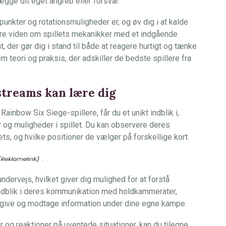
ge dit eget angreb eller forsvar.
punkter og rotationsmuligheder er, og øv dig i at kalde
nere viden om spillets mekanikker med et indgående
t, der gør dig i stand til både at reagere hurtigt og tænke
m teori og praksis, der adskiller de bedste spillere fra
streams kan lære dig
inbow Six Siege-spillere, får du et unikt indblik i,
 og muligheder i spillet. Du kan observere deres
, og hvilke positioner de vælger på forskellige kort.
.
ndervejs, hvilket giver dig mulighed for at forstå
indblik i deres kommunikation med holdkammerater,
l at give og modtage information under dine egne kampe.
r og reaktioner på uventede situationer, kan du tilegne