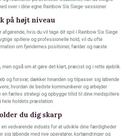
 med over i dine egne Rainbow Six Siege-sessioner.
 på højt niveau
afgørende, hvis du vil tage dit spil i Rainbow Six Siege
ygtige spillere og professionelle hold, vil du ofte
rmation om fjendernes positioner, fælder og næste
 men også om at gøre det klart, præcist og i rette øjeblik.
eb og forsvar, dækker hinanden og tilpasser sig løbende
servere, hvordan de bedste kommunikerer og arbejder
en fælles strategi og opbygge tillid til dine medspillere.
å hele holdets præstation.
older du dig skarp
 en vedvarende indsats for at udvikle dine færdigheder
rer sig løbende med nye operatører, kortændringer og