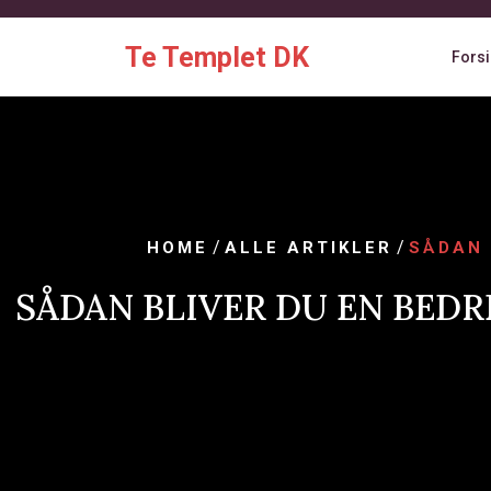
Skip
to
Te Templet DK
Fors
content
/
/
HOME
ALLE ARTIKLER
SÅDAN 
SÅDAN BLIVER DU EN BEDRE