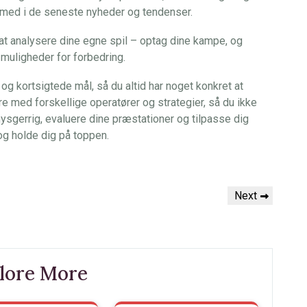
ge med i de seneste nyheder og tendenser.
 at analysere dine egne spil – optag dine kampe, og
 muligheder for forbedring.
g kortsigtede mål, så du altid har noget konkret at
 med forskellige operatører og strategier, så du ikke
e nysgerrig, evaluere dine præstationer og tilpasse dig
 og holde dig på toppen.
Next
Next
Post
lore More