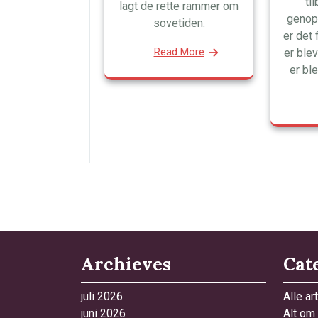
ti
lagt de rette rammer om
genop
sovetiden.
er det 
Read More
er ble
er bl
Archieves
Cat
juli 2026
Alle art
juni 2026
Alt om