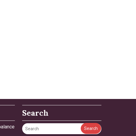
Search
 balance
Search