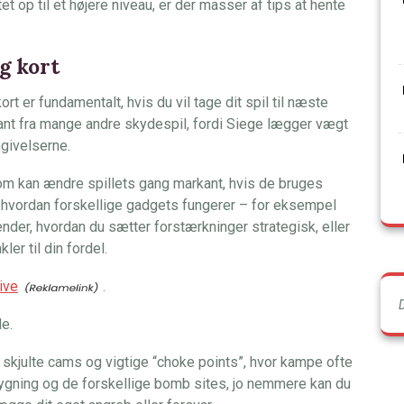
tet op til et højere niveau, er der masser af tips at hente
g kort
t er fundamentalt, hvis du vil tage dit spil til næste
kant fra mange andre skydespil, fordi Siege lægger vægt
givelserne.
om kan ændre spillets gang markant, hvis de bruges
d i, hvordan forskellige gadgets fungerer – for eksempel
ender, hvordan du sætter forstærkninger strategisk, eller
ler til din fordel.
ive
.
e.
skjulte cams og vigtige “choke points”, hvor kampe ofte
ning og de forskellige bomb sites, jo nemmere kan du