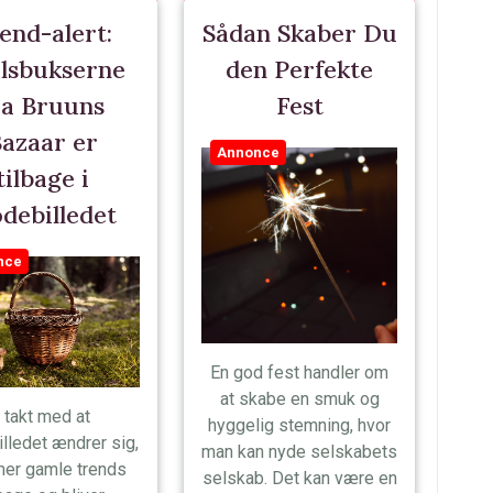
end-alert:
Sådan Skaber Du
jlsbukserne
den Perfekte
ra Bruuns
Fest
azaar er
Annonce
tilbage i
debilledet
nce
En god fest handler om
at skabe en smuk og
I takt med at
hyggelig stemning, hvor
lledet ændrer sig,
man kan nyde selskabets
er gamle trends
selskab. Det kan være en