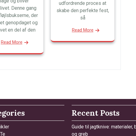
lbage og bliver
udfordrende proces at
livet. Denne gang
skabe den perfekte fest,
fløjlsbukserne, der
så
vet genopdaget og
evet en del af den
Read More
Read More
egories
Recent Posts
ikler
Guide til jagtknive: materialer,
 Te
og greb