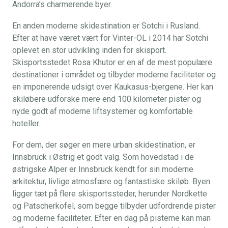
Andorra’s charmerende byer.
En anden moderne skidestination er Sotchi i Rusland.
Efter at have været vært for Vinter-OL i 2014 har Sotchi
oplevet en stor udvikling inden for skisport.
Skisportsstedet Rosa Khutor er en af de mest populære
destinationer i området og tilbyder moderne faciliteter og
en imponerende udsigt over Kaukasus-bjergene. Her kan
skiløbere udforske mere end 100 kilometer pister og
nyde godt af moderne liftsystemer og komfortable
hoteller.
For dem, der søger en mere urban skidestination, er
Innsbruck i Østrig et godt valg. Som hovedstad i de
østrigske Alper er Innsbruck kendt for sin moderne
arkitektur, livlige atmosfære og fantastiske skiløb. Byen
ligger tæt på flere skisportssteder, herunder Nordkette
og Patscherkofel, som begge tilbyder udfordrende pister
og moderne faciliteter. Efter en dag på pisterne kan man