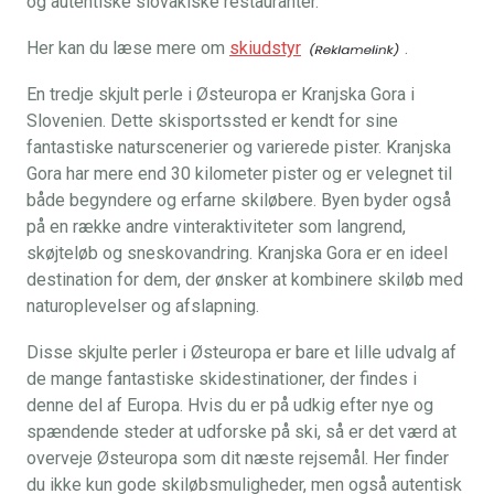
og autentiske slovakiske restauranter.
Her kan du læse mere om
skiudstyr
.
En tredje skjult perle i Østeuropa er Kranjska Gora i
Slovenien. Dette skisportssted er kendt for sine
fantastiske naturscenerier og varierede pister. Kranjska
Gora har mere end 30 kilometer pister og er velegnet til
både begyndere og erfarne skiløbere. Byen byder også
på en række andre vinteraktiviteter som langrend,
skøjteløb og sneskovandring. Kranjska Gora er en ideel
destination for dem, der ønsker at kombinere skiløb med
naturoplevelser og afslapning.
Disse skjulte perler i Østeuropa er bare et lille udvalg af
de mange fantastiske skidestinationer, der findes i
denne del af Europa. Hvis du er på udkig efter nye og
spændende steder at udforske på ski, så er det værd at
overveje Østeuropa som dit næste rejsemål. Her finder
du ikke kun gode skiløbsmuligheder, men også autentisk