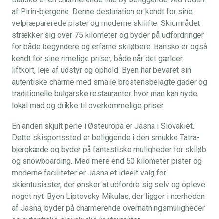
af Pirin-bjergene. Denne destination er kendt for sine
velpræparerede pister og moderne skilifte. Skiområdet
strækker sig over 75 kilometer og byder på udfordringer
for både begyndere og erfarne skiløbere. Bansko er også
kendt for sine rimelige priser, både når det gælder
liftkort, leje af udstyr og ophold. Byen har bevaret sin
autentiske charme med smalle brostensbelagte gader og
traditionelle bulgarske restauranter, hvor man kan nyde
lokal mad og drikke til overkommelige priser.
En anden skjult perle i Østeuropa er Jasna i Slovakiet.
Dette skisportssted er beliggende i den smukke Tatra-
bjergkæde og byder på fantastiske muligheder for skiløb
og snowboarding. Med mere end 50 kilometer pister og
moderne faciliteter er Jasna et ideelt valg for
skientusiaster, der ønsker at udfordre sig selv og opleve
noget nyt. Byen Liptovsky Mikulas, der ligger i nærheden
af Jasna, byder på charmerende overnatningsmuligheder