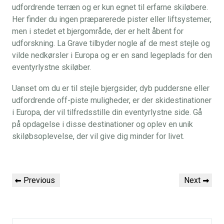
udfordrende terræn og er kun egnet til erfarne skiløbere.
Her finder du ingen præparerede pister eller liftsystemer,
men i stedet et bjergområde, der er helt åbent for
udforskning. La Grave tilbyder nogle af de mest stejle og
vilde nedkørsler i Europa og er en sand legeplads for den
eventyrlystne skiløber.
Uanset om du er til stejle bjergsider, dyb puddersne eller
udfordrende off-piste muligheder, er der skidestinationer
i Europa, der vil tilfredsstille din eventyrlystne side. Gå
på opdagelse i disse destinationer og oplev en unik
skiløbsoplevelse, der vil give dig minder for livet.
Indlægsnavigation
Previous
Next
Previous
Next
Post
Post