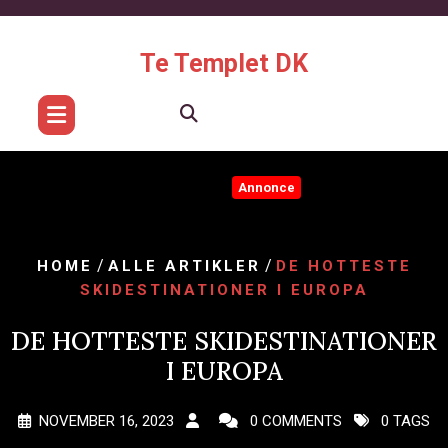
Skip
to
content
Te Templet DK
Annonce
/
/
HOME
ALLE ARTIKLER
DE HOTTESTE
SKIDESTINATIONER I EUROPA
DE HOTTESTE SKIDESTINATIONER
I EUROPA
NOVEMBER 16, 2023
0 COMMENTS
0 TAGS