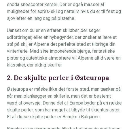
endda snescooter kørsel. Der er også masser af
muligheder for après-ski og natteliv, hvis du er til fest og
sjov efter en lang dag på pisterne.
Uanset om du er en erfaren skiløber, der søger
udfordringer, eller en nybegynder, der ønsker at lære at
stå på ski, er Alperne det perfekte sted at tilbringe din
vinterferie. Med sine imponerende bjerge, fantastiske
pister og autentiske atmosfære vil Alperne altid være en
klassiker, der aldrig skuffer.
2. De skjulte perler i Østeuropa
Østeuropa er måske ikke det første sted, man tænker på,
når man planlægger en skiferie, men det er bestemt
værd at overveje. Denne del af Europa byder på en række
skjulte perler, som har meget at tilbyde til skientusiaster.
Et af disse skjulte perler er Bansko i Bulgarien.
Bansko er en charmerende lille by beliggende ved foden