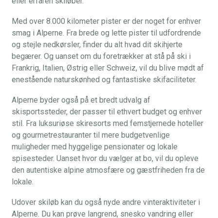
eller erfaren skiløber.
Med over 8.000 kilometer pister er der noget for enhver
smag i Alperne. Fra brede og lette pister til udfordrende
og stejle nedkørsler, finder du alt hvad dit skihjerte
begærer. Og uanset om du foretrækker at stå på ski i
Frankrig, Italien, Østrig eller Schweiz, vil du blive mødt af
enestående naturskønhed og fantastiske skifaciliteter.
Alperne byder også på et bredt udvalg af
skisportssteder, der passer til ethvert budget og enhver
stil. Fra luksuriøse skiresorts med femstjernede hoteller
og gourmetrestauranter til mere budgetvenlige
muligheder med hyggelige pensionater og lokale
spisesteder. Uanset hvor du vælger at bo, vil du opleve
den autentiske alpine atmosfære og gæstfriheden fra de
lokale.
Udover skiløb kan du også nyde andre vinteraktiviteter i
Alperne. Du kan prøve langrend, snesko vandring eller