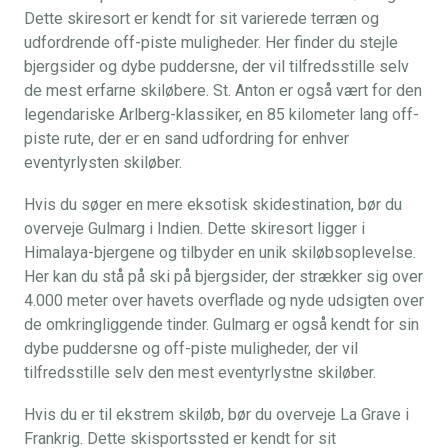
Dette skiresort er kendt for sit varierede terræn og
udfordrende off-piste muligheder. Her finder du stejle
bjergsider og dybe puddersne, der vil tilfredsstille selv
de mest erfarne skiløbere. St. Anton er også vært for den
legendariske Arlberg-klassiker, en 85 kilometer lang off-
piste rute, der er en sand udfordring for enhver
eventyrlysten skiløber.
Hvis du søger en mere eksotisk skidestination, bør du
overveje Gulmarg i Indien. Dette skiresort ligger i
Himalaya-bjergene og tilbyder en unik skiløbsoplevelse.
Her kan du stå på ski på bjergsider, der strækker sig over
4.000 meter over havets overflade og nyde udsigten over
de omkringliggende tinder. Gulmarg er også kendt for sin
dybe puddersne og off-piste muligheder, der vil
tilfredsstille selv den mest eventyrlystne skiløber.
Hvis du er til ekstrem skiløb, bør du overveje La Grave i
Frankrig. Dette skisportssted er kendt for sit