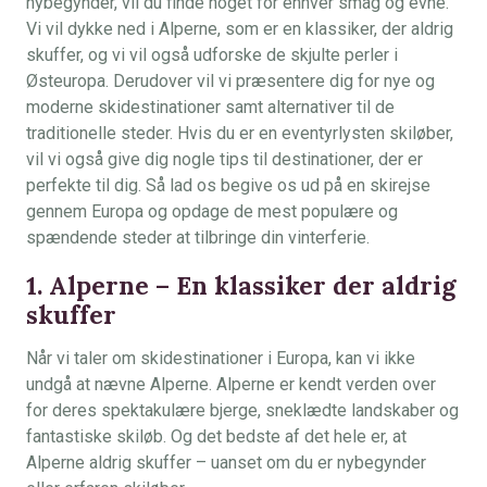
nybegynder, vil du finde noget for enhver smag og evne.
Vi vil dykke ned i Alperne, som er en klassiker, der aldrig
skuffer, og vi vil også udforske de skjulte perler i
Østeuropa. Derudover vil vi præsentere dig for nye og
moderne skidestinationer samt alternativer til de
traditionelle steder. Hvis du er en eventyrlysten skiløber,
vil vi også give dig nogle tips til destinationer, der er
perfekte til dig. Så lad os begive os ud på en skirejse
gennem Europa og opdage de mest populære og
spændende steder at tilbringe din vinterferie.
1. Alperne – En klassiker der aldrig
skuffer
Når vi taler om skidestinationer i Europa, kan vi ikke
undgå at nævne Alperne. Alperne er kendt verden over
for deres spektakulære bjerge, sneklædte landskaber og
fantastiske skiløb. Og det bedste af det hele er, at
Alperne aldrig skuffer – uanset om du er nybegynder