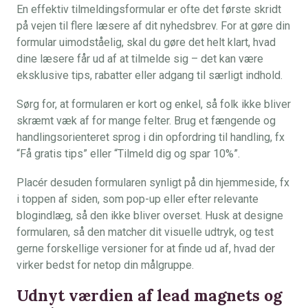
En effektiv tilmeldingsformular er ofte det første skridt
på vejen til flere læsere af dit nyhedsbrev. For at gøre din
formular uimodståelig, skal du gøre det helt klart, hvad
dine læsere får ud af at tilmelde sig – det kan være
eksklusive tips, rabatter eller adgang til særligt indhold.
Sørg for, at formularen er kort og enkel, så folk ikke bliver
skræmt væk af for mange felter. Brug et fængende og
handlingsorienteret sprog i din opfordring til handling, fx
“Få gratis tips” eller “Tilmeld dig og spar 10%”.
Placér desuden formularen synligt på din hjemmeside, fx
i toppen af siden, som pop-up eller efter relevante
blogindlæg, så den ikke bliver overset. Husk at designe
formularen, så den matcher dit visuelle udtryk, og test
gerne forskellige versioner for at finde ud af, hvad der
virker bedst for netop din målgruppe.
Udnyt værdien af lead magnets og