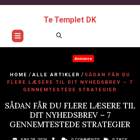
Skip
to
content
Te Templet DK
Annonce
/
/
HOME
ALLE ARTIKLER
SÅDAN FÅR DU
FLERE LÆSERE TIL DIT NYHEDSBREV – 7
GENNEMTESTEDE STRATEGIER
SÅDAN FÅR DU FLERE LÆSERE TIL
DIT NYHEDSBREV – 7
GENNEMTESTEDE STRATEGIER